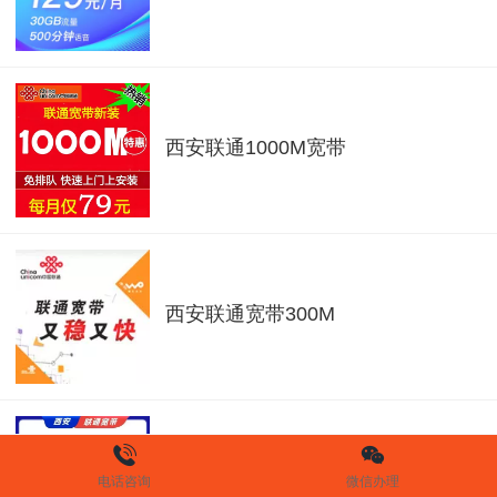
西安联通1000M宽带
西安联通宽带300M
西安联通宽带携号转网资费
电话咨询
微信办理